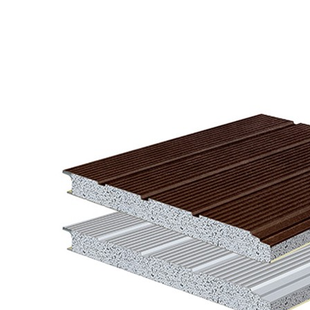
커뮤니티
건축자재유통
건축시공
패널유통
건축자재유통
포트폴리오