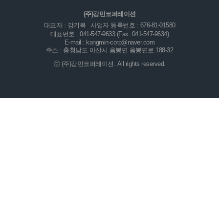
(주)강민코퍼레이션
대표자 : 강기복
사업자 등록번호 : 676-81-01580
대표번호 : 041-547-9633 (Fax. 041-547-9634)
E-mail : kangmin-corp@naver.com
주소 : 충청남도 아산시 음봉면 음봉면로 188-32
ⓒ (주)강민코퍼레이션. All rights reserved.